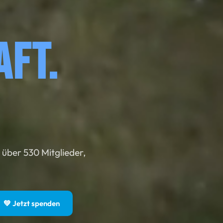
aft.
, über 530 Mitglieder,
💚 Jetzt spenden