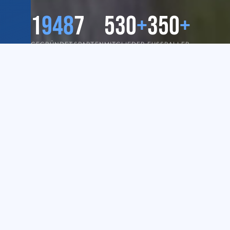
1
948
7
530
+
350
+
GEGRÜNDET
SPARTEN
MITGLIEDER
FUSSBALLER
📣 TERMIN-HIGHLIGHT
Saison
eröffnung
Gemeinsam in eine starke Saison! Wir stell
Klein bis Groß vor – für Speisen und Geträn
geht es weiter mit dem 1. Spieltag der Alte
🕓