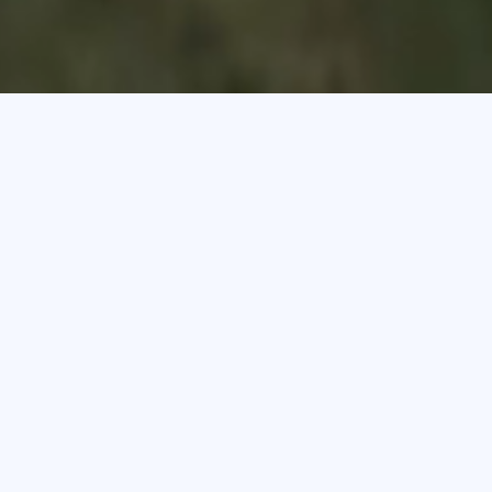
en alle Mannschaften von
ke ist gesorgt. Ab 19 Uhr
n Herren Ü35.