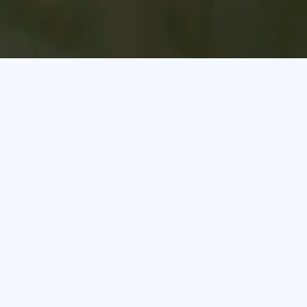
AUGUST
28
2026
🕓 ab 16:00 Uhr